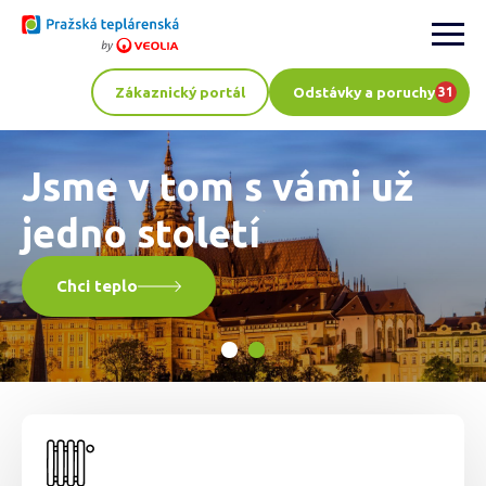
PTAS
Zákaznický portál
Odstávky a poruchy
31
Jsme v tom s vámi už
jedno století
Chci teplo