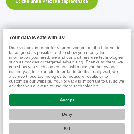
Etická linka Pražská teplárenská
Your data is safe with us!
Dear visitors, in order for your movement on the Internet to
be as good as possible and to show you mostly the
information you need, we and our partners use technologies
such as cookies or targeted advertising. Thanks to them, we
can show you such content that will make you happy and
inspire you, for example. In order to do this really well, we
Teplo
also use these technologies to measure results or to
customize our website. Your privacy is important to us, so we
ask that you allow us to use these technologies.
Chci teplo
Stávající zákazníci
Accept
Projektanti a developeři
O výrobě a distribuci
Deny
O nás
Set
O společnosti