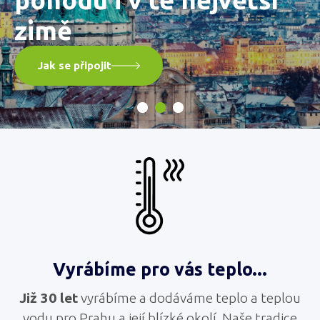
zimě
Jak se připojit
Vyrábíme pro vás teplo...
Již 30 let
vyrábíme a dodáváme teplo a teplou
vodu pro Prahu a její blízké okolí. Naše tradice