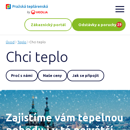
Zákaznický portál
Odstávky a poruchy
29
Úvod
Teplo
Chci teplo
Chci teplo
Proč s námi
Naše ceny
Jak se připojit
Zajistíme vám tepelnou
pohodu i v té největší