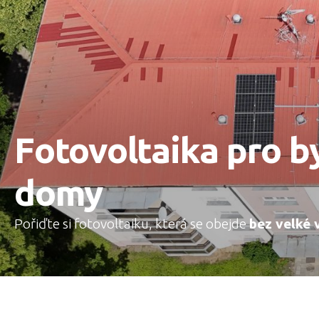
Fotovoltaika pro b
domy
Pořiďte si fotovoltaiku, která se obejde
bez velké 