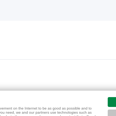
ions
ázky
čnosti
movement on the Internet to be as good as possible and to
you need, we and our partners use technologies such as