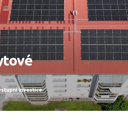
ytové
vstupní investice
.