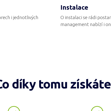
Instalace
rech i jednotlivých
O instalaci se rádi post
management nabízí i on
Co díky tomu získáte