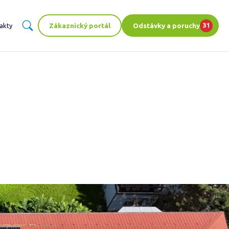
Zákaznický portál
Odstávky a poruchy
akty
31
ENT