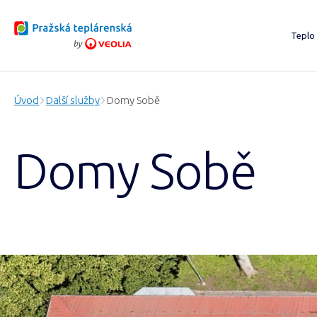
Teplo
Chci
Stáv
Úvod
Další služby
Domy Sobě
Proj
O vý
Domy Sobě