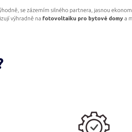
ýhodně, se zázemím silného partnera, jasnou ekonomi
lizují výhradně na
fotovoltaiku pro bytové domy
a m
?