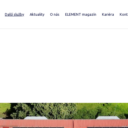
Další služby
Aktuality
O nás
ELEMENT magazín
Kariéra
Kont
 teplo
Rekonstrukce a provozování výměníkových stanic
O společnosti
2026
ající zákazníci
Vytápění mimo síť
Výroční zprávy
2025
ektanti a developeři
Dodávky energetických celků
Pro média
2024
robě a distribuci
Domy Sobě
Investor Relations
Přihláška k odběru magazínu ELEM
Majetek a zakázky
Dceřiné společnosti
Často kladené dotazy