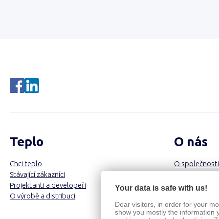
Teplo
O nás
Chci teplo
O společnosti
Stávající zákazníci
Investor Relat
Projektanti a developeři
Majetek a zak
Your data is safe with us!
O výrobě a distribuci
Dceřiné spole
Dear visitors, in order for your 
show you mostly the information 