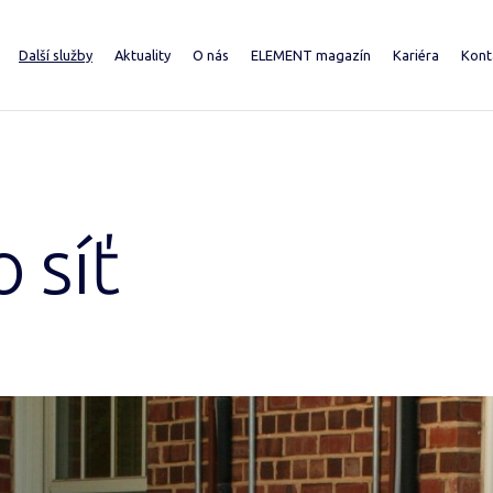
Další služby
Aktuality
O nás
ELEMENT magazín
Kariéra
Kont
 teplo
Rekonstrukce a provozování výměníkových stanic
O společnosti
2026
ající zákazníci
Vytápění mimo síť
Výroční zprávy
2025
ektanti a developeři
Dodávky energetických celků
Pro média
2024
robě a distribuci
Domy Sobě
Investor Relations
Přihláška k odběru magazínu ELEM
 síť
Majetek a zakázky
Dceřiné společnosti
Často kladené dotazy