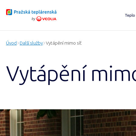
Teplo
Chci
Stáv
Úvod
Další služby
Vytápění mimo síť
Proj
O vý
Vytápění mimo