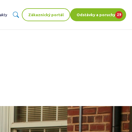
Zákaznický portál
Odstávky a poruchy
akty
29
ENT