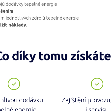
ojů dodávky tepelné energie
ešením
m jednotlivých zdrojů tepelné energie
žit náklady.
Co díky tomu získáte
ehlivou dodávku
Zajištění provozu
pelné energie
i servisu