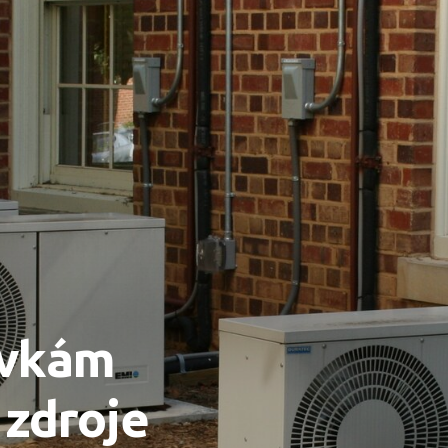
ávkám
 zdroje