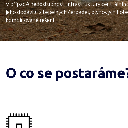
V případě nedostupnosti infrastruktury centrálního
jeho dodávku z tepelných čerpadel, plynových kot
kombinované řešení.
O co se postaráme