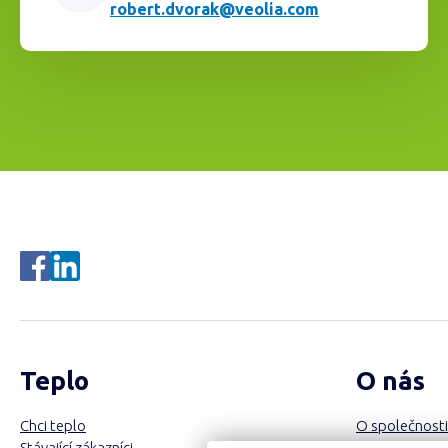
robert.dvorak@veolia.com
Teplo
O nás
Chci teplo
O společnosti
Stávající zákazníci
Investor Relat