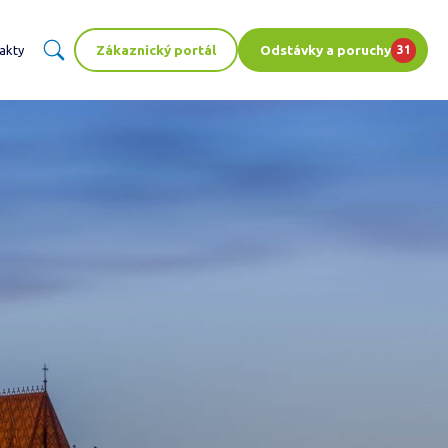
Zákaznický portál
Odstávky a poruchy
akty
31
ENT