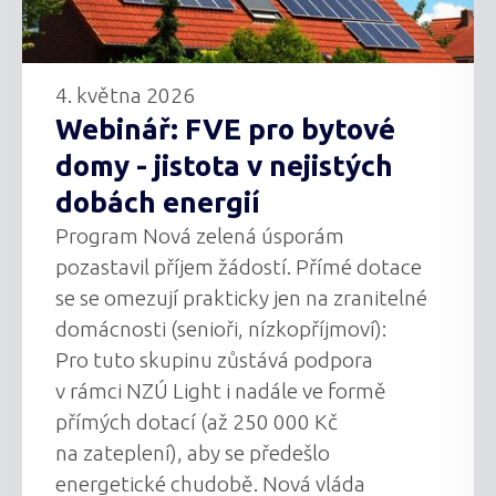
4. května 2026
Webinář: FVE pro bytové
domy - jistota v nejistých
dobách energií
Program Nová zelená úsporám
pozastavil příjem žádostí. Přímé dotace
se se omezují prakticky jen na zranitelné
domácnosti (senioři, nízkopříjmoví):
Pro tuto skupinu zůstává podpora
v rámci NZÚ Light i nadále ve formě
přímých dotací (až 250 000 Kč
na zateplení), aby se předešlo
energetické chudobě. Nová vláda