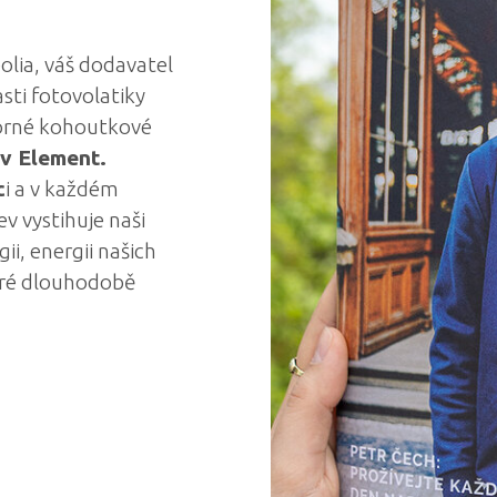
olia, váš dodavatel
sti fotovolatiky
borné kohoutkové
v Element.
c
i a v každém
ev vystihuje naši
ii, energii našich
teré dlouhodobě