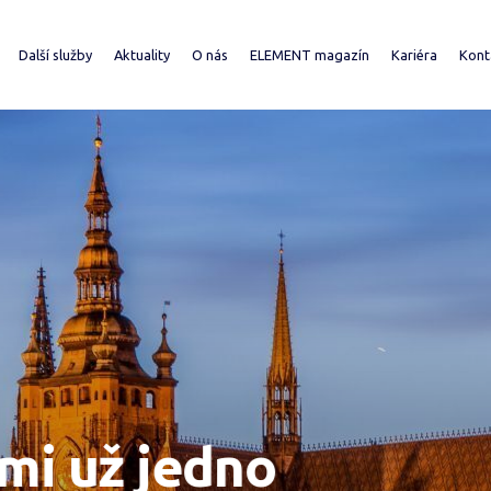
Další služby
Aktuality
O nás
ELEMENT magazín
Kariéra
Kont
 teplo
Rekonstrukce a provozování výměníkových stanic
O společnosti
2026
ající zákazníci
Vytápění mimo síť
Výroční zprávy
2025
ektanti a developeři
Dodávky energetických celků
Pro média
2024
robě a distribuci
Domy Sobě
Investor Relations
Přihláška k odběru magazínu ELEM
Majetek a zakázky
Dceřiné společnosti
Často kladené dotazy
už jedno