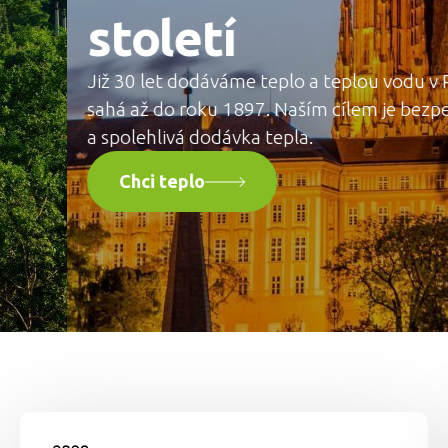
století
Již 30 let dodáváme teplo a teplou vodu v Praze a o
sahá až do roku 1897. Naším cílem je bezpečná i e
a spolehlivá dodávka tepla.
Chci teplo