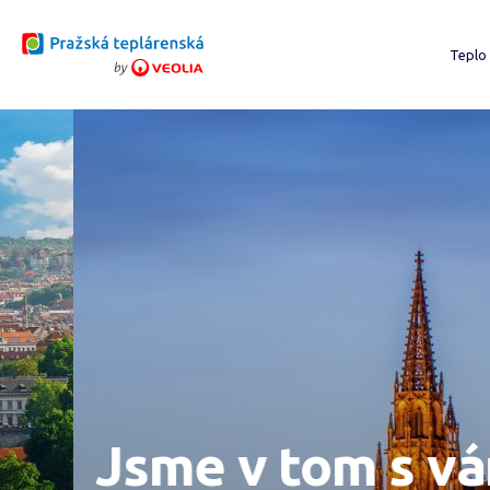
PTAS
Teplo
Chci
Stáv
Proj
O vý
Jsme v tom s vámi 