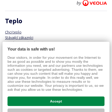
Teplo
Chci teplo
Stávající zákazníci
Projektanti a developeři
O výrobě a distribuci
Your data is safe with us!
O nás
Dear visitors, in order for your movement on the Internet to
be as good as possible and to show you mostly the
information you need, we and our partners use technologies
O společnosti
such as cookies or targeted advertising. Thanks to them, we
Investor Relations
can show you such content that will make you happy and
inspire you, for example. In order to do this really well, we
Majetek a zakázky
also use these technologies to measure results or to
Dceřiné společnosti
customize our website. Your privacy is important to us, so we
Ochrana osobních údajů (GDPR)
ask that you allow us to use these technologies.
Obchodní podmínky
Informace o webu
Accept